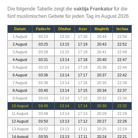
Die folgende Tabelle zeigt die
vaktija Frankatur
für die
fünf muslimischen Gebete für jeden Tag im August 2026
Datum
Fadschr
Dhuhur
Assr
Maghrib
Ischaa
1 August
03:23
13:15
17:20
20:44
22:54
2 August
03:25
13:15
17:19
20:43
22:52
3 August
03:28
13:15
17:19
20:41
22:49
4 August
03:31
13:14
17:18
20:40
22:47
5 August
03:33
13:14
17:18
20:38
22:44
6 August
03:36
13:14
17:17
20:37
22:42
7 August
03:38
13:14
17:16
20:35
22:39
8 August
03:40
13:14
17:15
20:34
22:37
9 August
03:43
13:14
17:15
20:32
22:34
10 August
03:45
13:14
17:14
20:30
22:32
11 August
03:48
13:14
17:13
20:29
22:29
12 August
03:50
13:13
17:12
20:27
22:26
13 August
03:52
13:13
17:11
20:25
22:24
14 August
03:55
13:13
17:11
20:24
22:21