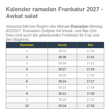
Kalender ramadan Frankatur 2027 -
Awkat salat
Voraussichtlicher Beginn des Monats
Ramadan
Montag
8/2/2027. Ramadan-Zeitplan mit Imsak- und Iftar-Zeit.
Dies sind auch die gebetszeiten Frankatur für Fajr und
den Maghreb.
Ramadan
Imsak
Iftar
1
05:31
17:19
2
05:30
17:21
3
05:28
17:22
4
05:27
17:24
5
05:26
17:25
6
05:24
17:27
7
05:23
17:29
8
05:21
17:30
9
05:20
17:32
10
05:18
17:33