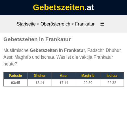
Gebetszeiten
.at
☰
Startseite
>
Oberösterreich
>
Frankatur
Gebetszeiten in Frankatur
Muslimische
Gebetszeiten in Frankatur
, Fadschr, Dhuhur,
Assr, Maghrib und Ischaa. Was ist die vaktija Frankatur
heute?
Fadschr
Dhuhur
Assr
Maghrib
Ischaa
03:45
13:14
17:14
20:30
22:32