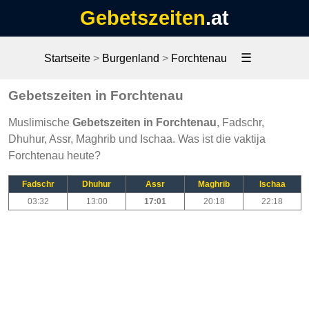
Gebetszeiten
.at
☰
Startseite
>
Burgenland
>
Forchtenau
Gebetszeiten in Forchtenau
Muslimische
Gebetszeiten in Forchtenau
, Fadschr,
Dhuhur, Assr, Maghrib und Ischaa. Was ist die vaktija
Forchtenau heute?
Fadschr
Dhuhur
Assr
Maghrib
Ischaa
03:32
13:00
17:01
20:18
22:18