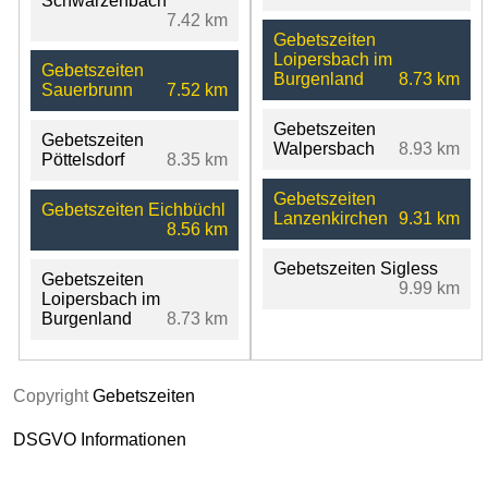
Schwarzenbach
7.42 km
Gebetszeiten
Loipersbach im
Gebetszeiten
Burgenland
8.73 km
Sauerbrunn
7.52 km
Gebetszeiten
Gebetszeiten
Walpersbach
8.93 km
Pöttelsdorf
8.35 km
Gebetszeiten
Gebetszeiten Eichbüchl
Lanzenkirchen
9.31 km
8.56 km
Gebetszeiten Sigless
Gebetszeiten
9.99 km
Loipersbach im
Burgenland
8.73 km
Copyright
Gebetszeiten
DSGVO Informationen