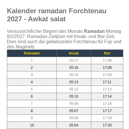
Kalender ramadan Forchtenau
2027 - Awkat salat
Voraussichtlicher Beginn des Monats
Ramadan
Montag
8/2/2027. Ramadan-Zeitplan mit Imsak- und Iftar-Zeit.
Dies sind auch die gebetszeiten Forchtenau für Fajr und
den Maghreb.
Ramadan
Imsak
Iftar
1
05:17
17:06
2
05:16
17:08
3
05:15
17:09
4
05:13
17:11
5
05:12
17:12
6
05:10
17:14
7
05:09
17:16
8
05:07
17:17
9
05:06
17:19
10
05:04
17:20