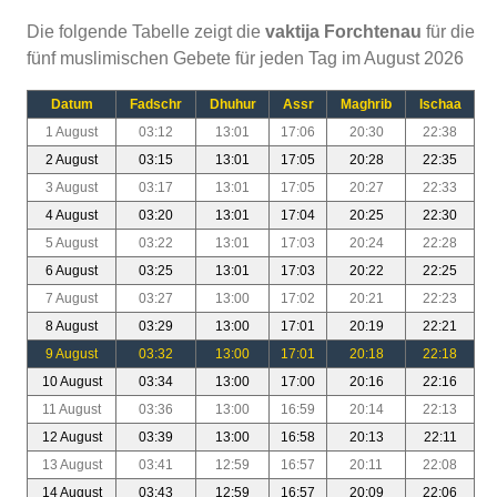
Die folgende Tabelle zeigt die
vaktija Forchtenau
für die
fünf muslimischen Gebete für jeden Tag im August 2026
Datum
Fadschr
Dhuhur
Assr
Maghrib
Ischaa
1 August
03:12
13:01
17:06
20:30
22:38
2 August
03:15
13:01
17:05
20:28
22:35
3 August
03:17
13:01
17:05
20:27
22:33
4 August
03:20
13:01
17:04
20:25
22:30
5 August
03:22
13:01
17:03
20:24
22:28
6 August
03:25
13:01
17:03
20:22
22:25
7 August
03:27
13:00
17:02
20:21
22:23
8 August
03:29
13:00
17:01
20:19
22:21
9 August
03:32
13:00
17:01
20:18
22:18
10 August
03:34
13:00
17:00
20:16
22:16
11 August
03:36
13:00
16:59
20:14
22:13
12 August
03:39
13:00
16:58
20:13
22:11
13 August
03:41
12:59
16:57
20:11
22:08
14 August
03:43
12:59
16:57
20:09
22:06