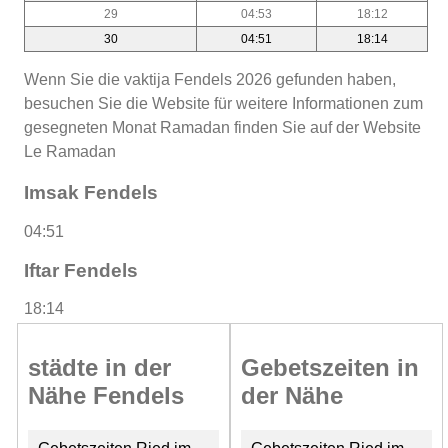
29
04:53
18:12
30
04:51
18:14
Wenn Sie die vaktija Fendels 2026 gefunden haben,
besuchen Sie die Website für weitere Informationen zum
gesegneten Monat Ramadan finden Sie auf der Website
Le Ramadan
Imsak Fendels
04:51
Iftar Fendels
18:14
städte in der
Gebetszeiten in
Nähe Fendels
der Nähe