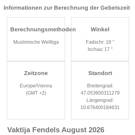
Informationen zur Berechnung der Gebetszeit
Berechnungsmethoden
Winkel
Muslimische Weltliga
Fadschr: 18 °
Ischaa: 17 °
Zeitzone
Standort
Europe/Vienna
Breitengrad:
(GMT +2)
47.053600311279
Längengrad:
10.676400184631
Vaktija Fendels August 2026