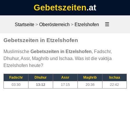
Gebetszeiten
.at
☰
Startseite
>
Oberösterreich
>
Etzelshofen
Gebetszeiten in Etzelshofen
Muslimische
Gebetszeiten in Etzelshofen
, Fadschr,
Dhuhur, Assr, Maghrib und Ischaa. Was ist die vaktija
Etzelshofen heute?
Fadschr
Dhuhur
Assr
Maghrib
Ischaa
03:30
13:12
17:15
20:36
22:42