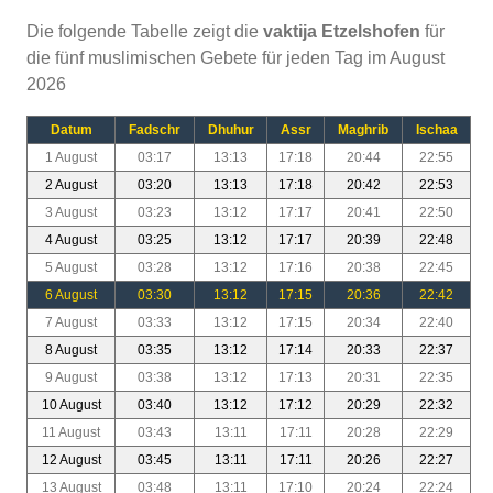
Die folgende Tabelle zeigt die
vaktija Etzelshofen
für
die fünf muslimischen Gebete für jeden Tag im August
2026
Datum
Fadschr
Dhuhur
Assr
Maghrib
Ischaa
1 August
03:17
13:13
17:18
20:44
22:55
2 August
03:20
13:13
17:18
20:42
22:53
3 August
03:23
13:12
17:17
20:41
22:50
4 August
03:25
13:12
17:17
20:39
22:48
5 August
03:28
13:12
17:16
20:38
22:45
6 August
03:30
13:12
17:15
20:36
22:42
7 August
03:33
13:12
17:15
20:34
22:40
8 August
03:35
13:12
17:14
20:33
22:37
9 August
03:38
13:12
17:13
20:31
22:35
10 August
03:40
13:12
17:12
20:29
22:32
11 August
03:43
13:11
17:11
20:28
22:29
12 August
03:45
13:11
17:11
20:26
22:27
13 August
03:48
13:11
17:10
20:24
22:24