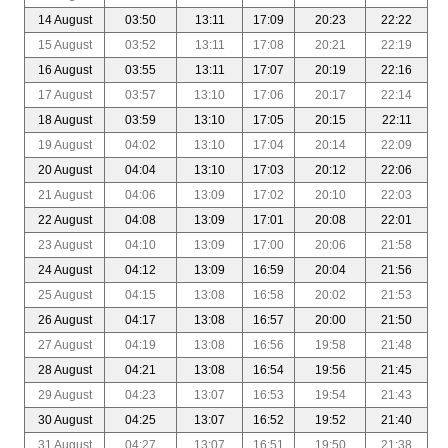
14 August
03:50
13:11
17:09
20:23
22:22
15 August
03:52
13:11
17:08
20:21
22:19
16 August
03:55
13:11
17:07
20:19
22:16
17 August
03:57
13:10
17:06
20:17
22:14
18 August
03:59
13:10
17:05
20:15
22:11
19 August
04:02
13:10
17:04
20:14
22:09
20 August
04:04
13:10
17:03
20:12
22:06
21 August
04:06
13:09
17:02
20:10
22:03
22 August
04:08
13:09
17:01
20:08
22:01
23 August
04:10
13:09
17:00
20:06
21:58
24 August
04:12
13:09
16:59
20:04
21:56
25 August
04:15
13:08
16:58
20:02
21:53
26 August
04:17
13:08
16:57
20:00
21:50
27 August
04:19
13:08
16:56
19:58
21:48
28 August
04:21
13:08
16:54
19:56
21:45
29 August
04:23
13:07
16:53
19:54
21:43
30 August
04:25
13:07
16:52
19:52
21:40
31 August
04:27
13:07
16:51
19:50
21:38