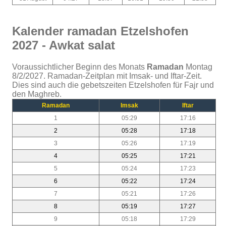
Kalender ramadan Etzelshofen
2027 - Awkat salat
Voraussichtlicher Beginn des Monats
Ramadan
Montag
8/2/2027. Ramadan-Zeitplan mit Imsak- und Iftar-Zeit.
Dies sind auch die gebetszeiten Etzelshofen für Fajr und
den Maghreb.
Ramadan
Imsak
Iftar
1
05:29
17:16
2
05:28
17:18
3
05:26
17:19
4
05:25
17:21
5
05:24
17:23
6
05:22
17:24
7
05:21
17:26
8
05:19
17:27
9
05:18
17:29