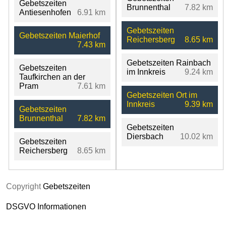
Gebetszeiten
Brunnenthal
7.82 km
Antiesenhofen
6.91 km
Gebetszeiten
Gebetszeiten Maierhof
Reichersberg
8.65 km
7.43 km
Gebetszeiten Rainbach
Gebetszeiten
im Innkreis
9.24 km
Taufkirchen an der
Pram
7.61 km
Gebetszeiten Ort im
Innkreis
9.39 km
Gebetszeiten
Brunnenthal
7.82 km
Gebetszeiten
Diersbach
10.02 km
Gebetszeiten
Reichersberg
8.65 km
Copyright
Gebetszeiten
DSGVO Informationen