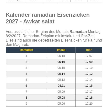
Kalender ramadan Eisenzicken
2027 - Awkat salat
Voraussichtlicher Beginn des Monats
Ramadan
Montag
8/2/2027. Ramadan-Zeitplan mit Imsak- und Iftar-Zeit.
Dies sind auch die gebetszeiten Eisenzicken für Fajr und
den Maghreb.
Ramadan
Imsak
Iftar
1
05:18
17:07
2
05:16
17:09
3
05:15
17:10
4
05:14
17:12
5
05:12
17:14
6
05:11
17:15
7
05:09
17:17
8
05:08
17:18
9
05:06
17:20