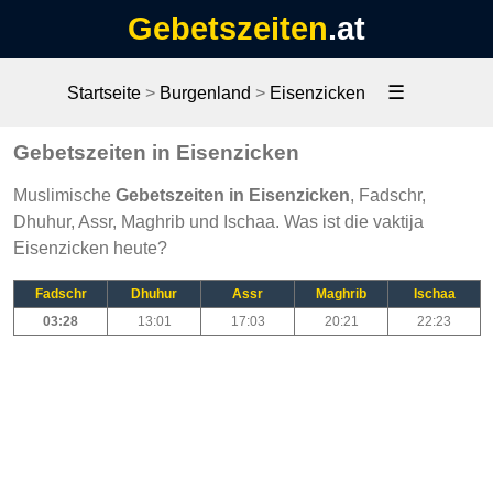
Gebetszeiten
.at
☰
Startseite
>
Burgenland
>
Eisenzicken
Gebetszeiten in Eisenzicken
Muslimische
Gebetszeiten in Eisenzicken
, Fadschr,
Dhuhur, Assr, Maghrib und Ischaa. Was ist die vaktija
Eisenzicken heute?
Fadschr
Dhuhur
Assr
Maghrib
Ischaa
03:28
13:01
17:03
20:21
22:23