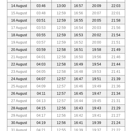
14 August
03:46
13:00
16:57
20:09
22:03
15 August
03:48
12:59
16:56
20:07
22:01
16 August
03:51
12:59
16:55
20:05
21:58
17 August
03:53
12:59
16:54
20:03
21:56
18 August
03:55
12:59
16:53
20:02
21:54
19 August
03:57
12:59
16:52
20:00
21:51
20 August
03:59
12:58
16:51
19:58
21:49
21 August
04:01
12:58
16:50
19:56
21:46
22 August
04:03
12:58
16:49
19:54
21:44
23 August
04:05
12:58
16:48
19:53
21:41
24 August
04:07
12:57
16:47
19:51
21:39
25 August
04:09
12:57
16:46
19:49
21:36
26 August
04:11
12:57
16:45
19:47
21:34
27 August
04:13
12:57
16:44
19:45
21:31
28 August
04:15
12:56
16:43
19:43
21:29
29 August
04:17
12:56
16:42
19:41
21:27
30 August
04:19
12:56
16:41
19:39
21:24
31 August
04:21
12:55
16:39
19:37
21:22