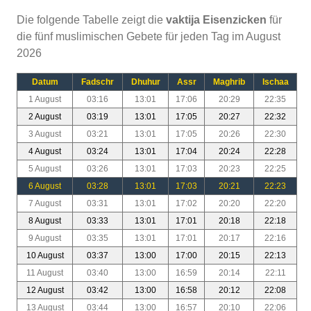
Die folgende Tabelle zeigt die
vaktija Eisenzicken
für
die fünf muslimischen Gebete für jeden Tag im August
2026
Datum
Fadschr
Dhuhur
Assr
Maghrib
Ischaa
1 August
03:16
13:01
17:06
20:29
22:35
2 August
03:19
13:01
17:05
20:27
22:32
3 August
03:21
13:01
17:05
20:26
22:30
4 August
03:24
13:01
17:04
20:24
22:28
5 August
03:26
13:01
17:03
20:23
22:25
6 August
03:28
13:01
17:03
20:21
22:23
7 August
03:31
13:01
17:02
20:20
22:20
8 August
03:33
13:01
17:01
20:18
22:18
9 August
03:35
13:01
17:01
20:17
22:16
10 August
03:37
13:00
17:00
20:15
22:13
11 August
03:40
13:00
16:59
20:14
22:11
12 August
03:42
13:00
16:58
20:12
22:08
13 August
03:44
13:00
16:57
20:10
22:06