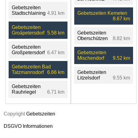
Gebetszeiten
Stadtschlaining
4.91 km
Gebetszeiten Kemeten
8.67 km
Gebetszeiten
Groápetersdorf
5.58 km
Gebetszeiten
Oberschützen
8.82 km
Gebetszeiten
Großpetersdorf
6.47 km
Gebetszeiten
Mischendorf
9.52 km
Gebetszeiten Bad
Tatzmannsdorf
6.66 km
Gebetszeiten
Litzelsdorf
9.55 km
Gebetszeiten
Rauhriegel
6.71 km
Copyright
Gebetszeiten
DSGVO Informationen