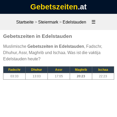
Gebetszeiten
.at
☰
Startseite
>
Steiermark
>
Edelstauden
Gebetszeiten in Edelstauden
Muslimische
Gebetszeiten in Edelstauden
, Fadschr,
Dhuhur, Assr, Maghrib und Ischaa. Was ist die vaktija
Edelstauden heute?
Fadschr
Dhuhur
Assr
Maghrib
Ischaa
03:33
13:03
17:05
20:23
22:23