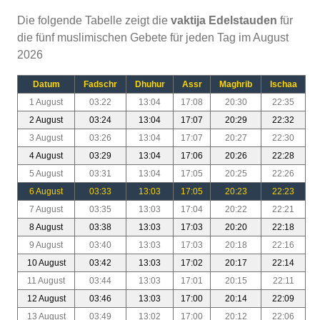
Die folgende Tabelle zeigt die
vaktija Edelstauden
für
die fünf muslimischen Gebete für jeden Tag im August
2026
Datum
Fadschr
Dhuhur
Assr
Maghrib
Ischaa
1 August
03:22
13:04
17:08
20:30
22:35
2 August
03:24
13:04
17:07
20:29
22:32
3 August
03:26
13:04
17:07
20:27
22:30
4 August
03:29
13:04
17:06
20:26
22:28
5 August
03:31
13:04
17:05
20:25
22:26
6 August
03:33
13:03
17:05
20:23
22:23
7 August
03:35
13:03
17:04
20:22
22:21
8 August
03:38
13:03
17:03
20:20
22:18
9 August
03:40
13:03
17:03
20:18
22:16
10 August
03:42
13:03
17:02
20:17
22:14
11 August
03:44
13:03
17:01
20:15
22:11
12 August
03:46
13:03
17:00
20:14
22:09
13 August
03:49
13:02
17:00
20:12
22:06