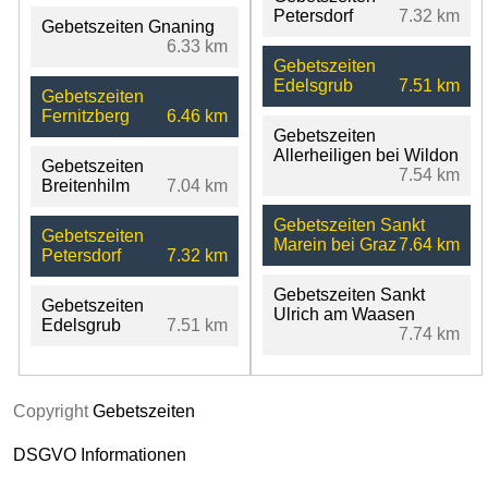
Petersdorf
7.32 km
Gebetszeiten Gnaning
6.33 km
Gebetszeiten
Edelsgrub
7.51 km
Gebetszeiten
Fernitzberg
6.46 km
Gebetszeiten
Allerheiligen bei Wildon
Gebetszeiten
7.54 km
Breitenhilm
7.04 km
Gebetszeiten Sankt
Gebetszeiten
Marein bei Graz
7.64 km
Petersdorf
7.32 km
Gebetszeiten Sankt
Gebetszeiten
Ulrich am Waasen
Edelsgrub
7.51 km
7.74 km
Copyright
Gebetszeiten
DSGVO Informationen