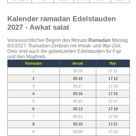
Kalender ramadan Edelstauden
2027 - Awkat salat
Voraussichtlicher Beginn des Monats
Ramadan
Montag
8/2/2027. Ramadan-Zeitplan mit Imsak- und Iftar-Zeit.
Dies sind auch die gebetszeiten Edelstauden für Fajr
und den Maghreb.
Ramadan
Imsak
Iftar
1
05:20
17:11
2
05:19
17:12
3
05:17
17:14
4
05:16
17:15
5
05:15
17:17
6
05:13
17:18
7
05:12
17:20
8
05:10
17:21
9
05:09
17:23