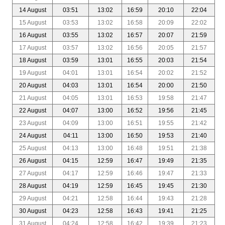
14 August
03:51
13:02
16:59
20:10
22:04
15 August
03:53
13:02
16:58
20:09
22:02
16 August
03:55
13:02
16:57
20:07
21:59
17 August
03:57
13:02
16:56
20:05
21:57
18 August
03:59
13:01
16:55
20:03
21:54
19 August
04:01
13:01
16:54
20:02
21:52
20 August
04:03
13:01
16:54
20:00
21:50
21 August
04:05
13:01
16:53
19:58
21:47
22 August
04:07
13:00
16:52
19:56
21:45
23 August
04:09
13:00
16:51
19:55
21:42
24 August
04:11
13:00
16:50
19:53
21:40
25 August
04:13
13:00
16:48
19:51
21:38
26 August
04:15
12:59
16:47
19:49
21:35
27 August
04:17
12:59
16:46
19:47
21:33
28 August
04:19
12:59
16:45
19:45
21:30
29 August
04:21
12:58
16:44
19:43
21:28
30 August
04:23
12:58
16:43
19:41
21:25
31 August
04:24
12:58
16:42
19:39
21:23