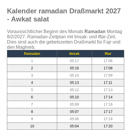
Kalender ramadan Draßmarkt 2027
- Awkat salat
Voraussichtlicher Beginn des Monats
Ramadan
Montag
8/2/2027. Ramadan-Zeitplan mit Imsak- und Iftar-Zeit.
Dies sind auch die gebetszeiten Draßmarkt für Fajr und
den Maghreb.
Ramadan
Imsak
Iftar
1
05:17
17:06
2
05:16
17:08
3
05:14
17:09
4
05:13
17:11
5
05:12
17:13
6
05:10
17:14
7
05:09
17:16
8
05:07
17:17
9
05:06
17:19
10
05:04
17:20