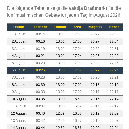
Die folgende Tabelle zeigt die
vaktija Draßmarkt
für die
fünf muslimischen Gebete für jeden Tag im August 2026
Datum
Fadschr
Dhuhur
Assr
Maghrib
Ischaa
1 August
03:14
13:01
17:05
20:29
22:36
2 August
03:16
13:01
17:05
20:27
22:34
3 August
03:19
13:01
17:04
20:26
22:31
4 August
03:21
13:01
17:04
20:25
22:29
5 August
03:23
13:00
17:03
20:23
22:26
6 August
03:26
13:00
17:02
20:22
22:24
7 August
03:28
13:00
17:02
20:20
22:21
8 August
03:30
13:00
17:01
20:18
22:19
9 August
03:33
13:00
17:00
20:17
22:17
10 August
03:35
13:00
16:59
20:15
22:14
11 August
03:37
13:00
16:59
20:14
22:12
12 August
03:40
12:59
16:58
20:12
22:09
13 August
03:42
12:59
16:57
20:10
22:07
14 August
03:44
12:59
16:56
20:09
22:04