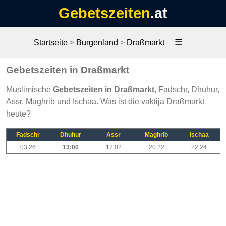
Gebetszeiten
.at
☰
Startseite
>
Burgenland
>
Draßmarkt
Gebetszeiten in Draßmarkt
Muslimische
Gebetszeiten in Draßmarkt
, Fadschr, Dhuhur,
Assr, Maghrib und Ischaa. Was ist die vaktija Draßmarkt
heute?
Fadschr
Dhuhur
Assr
Maghrib
Ischaa
03:26
13:00
17:02
20:22
22:24