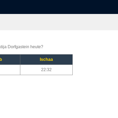
ktija Dorfgastein heute?
b
Ischaa
22:32