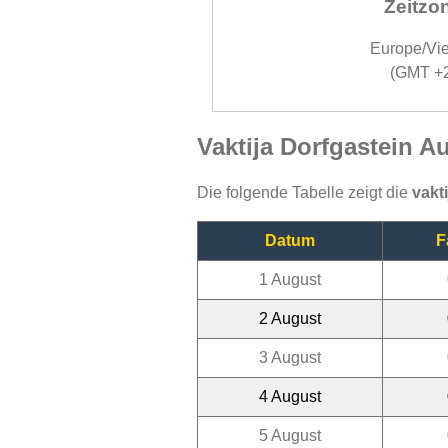
Zeitzo
Europe/Vi
(GMT +
Vaktija Dorfgastein A
Die folgende Tabelle zeigt die
vakt
Datum
F
1 August
2 August
3 August
4 August
5 August