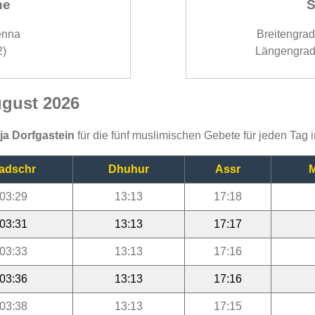
ne
S
enna
Breitengra
2)
Längengrad
ugust 2026
ija Dorfgastein
für die fünf muslimischen Gebete für jeden Tag
adschr
Dhuhur
Assr
M
03:29
13:13
17:18
03:31
13:13
17:17
03:33
13:13
17:16
03:36
13:13
17:16
03:38
13:13
17:15