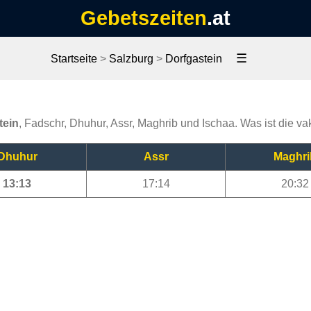
Gebetszeiten
.at
☰
Startseite
>
Salzburg
>
Dorfgastein
tein
, Fadschr, Dhuhur, Assr, Maghrib und Ischaa. Was ist die va
Dhuhur
Assr
Maghri
13:13
17:14
20:32