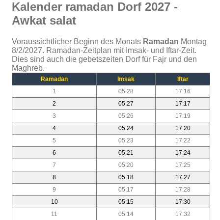
Kalender ramadan Dorf 2027 -
Awkat salat
Voraussichtlicher Beginn des Monats
Ramadan
Montag
8/2/2027. Ramadan-Zeitplan mit Imsak- und Iftar-Zeit.
Dies sind auch die gebetszeiten Dorf für Fajr und den
Maghreb.
Ramadan
Imsak
Iftar
1
05:28
17:16
2
05:27
17:17
3
05:26
17:19
4
05:24
17:20
5
05:23
17:22
6
05:21
17:24
7
05:20
17:25
8
05:18
17:27
9
05:17
17:28
10
05:15
17:30
11
05:14
17:32