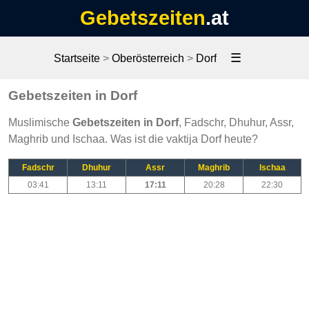
Gebetszeiten
.at
☰
Startseite
>
Oberösterreich
>
Dorf
Gebetszeiten in Dorf
Muslimische
Gebetszeiten in Dorf
, Fadschr, Dhuhur, Assr,
Maghrib und Ischaa. Was ist die vaktija Dorf heute?
Fadschr
Dhuhur
Assr
Maghrib
Ischaa
03:41
13:11
17:11
20:28
22:30