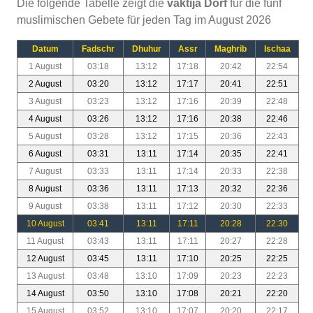
Die folgende Tabelle zeigt die
vaktija Dorf
für die fünf
muslimischen Gebete für jeden Tag im August 2026
Datum
Fadschr
Dhuhur
Assr
Maghrib
Ischaa
1 August
03:18
13:12
17:18
20:42
22:54
2 August
03:20
13:12
17:17
20:41
22:51
3 August
03:23
13:12
17:16
20:39
22:48
4 August
03:26
13:12
17:16
20:38
22:46
5 August
03:28
13:12
17:15
20:36
22:43
6 August
03:31
13:11
17:14
20:35
22:41
7 August
03:33
13:11
17:14
20:33
22:38
8 August
03:36
13:11
17:13
20:32
22:36
9 August
03:38
13:11
17:12
20:30
22:33
10 August
03:41
13:11
17:11
20:28
22:30
11 August
03:43
13:11
17:11
20:27
22:28
12 August
03:45
13:11
17:10
20:25
22:25
13 August
03:48
13:10
17:09
20:23
22:23
14 August
03:50
13:10
17:08
20:21
22:20
15 August
03:52
13:10
17:07
20:20
22:17