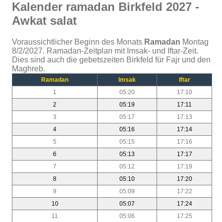
Kalender ramadan Birkfeld 2027 -
Awkat salat
Voraussichtlicher Beginn des Monats
Ramadan
Montag
8/2/2027. Ramadan-Zeitplan mit Imsak- und Iftar-Zeit.
Dies sind auch die gebetszeiten Birkfeld für Fajr und den
Maghreb.
Ramadan
Imsak
Iftar
1
05:20
17:10
2
05:19
17:11
3
05:17
17:13
4
05:16
17:14
5
05:15
17:16
6
05:13
17:17
7
05:12
17:19
8
05:10
17:20
9
05:09
17:22
10
05:07
17:24
11
05:06
17:25