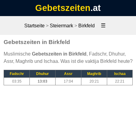
Gebetszeiten
.at
☰
Startseite
>
Steiermark
>
Birkfeld
Gebetszeiten in Birkfeld
Muslimische
Gebetszeiten in Birkfeld
, Fadschr, Dhuhur,
Assr, Maghrib und Ischaa. Was ist die vaktija Birkfeld heute?
Fadschr
Dhuhur
Assr
Maghrib
Ischaa
03:35
13:03
17:04
20:21
22:21