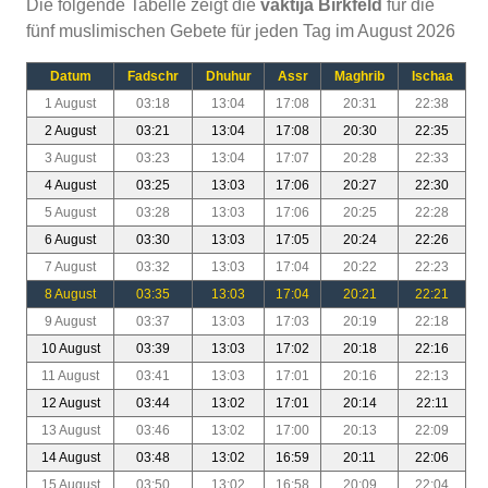
Die folgende Tabelle zeigt die
vaktija Birkfeld
für die
fünf muslimischen Gebete für jeden Tag im August 2026
Datum
Fadschr
Dhuhur
Assr
Maghrib
Ischaa
1 August
03:18
13:04
17:08
20:31
22:38
2 August
03:21
13:04
17:08
20:30
22:35
3 August
03:23
13:04
17:07
20:28
22:33
4 August
03:25
13:03
17:06
20:27
22:30
5 August
03:28
13:03
17:06
20:25
22:28
6 August
03:30
13:03
17:05
20:24
22:26
7 August
03:32
13:03
17:04
20:22
22:23
8 August
03:35
13:03
17:04
20:21
22:21
9 August
03:37
13:03
17:03
20:19
22:18
10 August
03:39
13:03
17:02
20:18
22:16
11 August
03:41
13:03
17:01
20:16
22:13
12 August
03:44
13:02
17:01
20:14
22:11
13 August
03:46
13:02
17:00
20:13
22:09
14 August
03:48
13:02
16:59
20:11
22:06
15 August
03:50
13:02
16:58
20:09
22:04