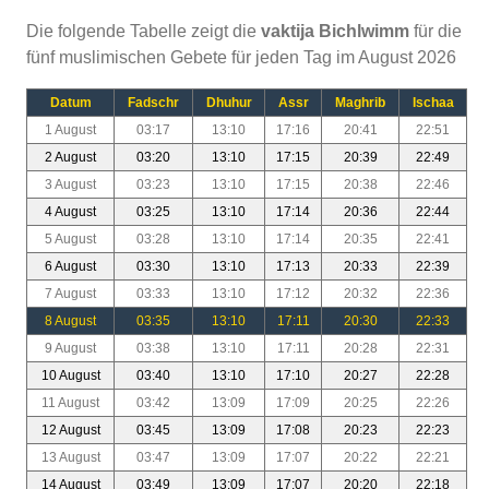
Die folgende Tabelle zeigt die
vaktija Bichlwimm
für die
fünf muslimischen Gebete für jeden Tag im August 2026
Datum
Fadschr
Dhuhur
Assr
Maghrib
Ischaa
1 August
03:17
13:10
17:16
20:41
22:51
2 August
03:20
13:10
17:15
20:39
22:49
3 August
03:23
13:10
17:15
20:38
22:46
4 August
03:25
13:10
17:14
20:36
22:44
5 August
03:28
13:10
17:14
20:35
22:41
6 August
03:30
13:10
17:13
20:33
22:39
7 August
03:33
13:10
17:12
20:32
22:36
8 August
03:35
13:10
17:11
20:30
22:33
9 August
03:38
13:10
17:11
20:28
22:31
10 August
03:40
13:10
17:10
20:27
22:28
11 August
03:42
13:09
17:09
20:25
22:26
12 August
03:45
13:09
17:08
20:23
22:23
13 August
03:47
13:09
17:07
20:22
22:21
14 August
03:49
13:09
17:07
20:20
22:18