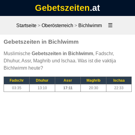
Gebetszeiten
.at
☰
Startseite
>
Oberösterreich
>
Bichlwimm
Gebetszeiten in Bichlwimm
Muslimische
Gebetszeiten in Bichlwimm
, Fadschr,
Dhuhur, Assr, Maghrib und Ischaa. Was ist die vaktija
Bichlwimm heute?
Fadschr
Dhuhur
Assr
Maghrib
Ischaa
03:35
13:10
17:11
20:30
22:33