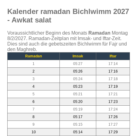
Kalender ramadan Bichlwimm 2027
- Awkat salat
Voraussichtlicher Beginn des Monats
Ramadan
Montag
8/2/2027. Ramadan-Zeitplan mit Imsak- und Iftar-Zeit.
Dies sind auch die gebetszeiten Bichlwimm für Fajr und
den Maghreb.
Ramadan
Imsak
Iftar
1
05:27
17:14
2
05:26
17:16
3
05:24
17:18
4
05:23
17:19
5
05:21
17:21
6
05:20
17:23
7
05:19
17:24
8
05:17
17:26
9
05:15
17:27
10
05:14
17:29