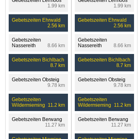
Gebetszeiten Lermoos
Gebetszeiten Lermoos
1.99 km
1.99 km
Gebetszeiten Ehrwald
Gebetszeiten Ehrwald
2.56 km
2.56 km
Gebetszeiten
Gebetszeiten
Nassereith
8.66 km
Nassereith
8.66 km
Gebetszeiten Bichlbach
Gebetszeiten Bichlbach
8.7 km
8.7 km
Gebetszeiten Obsteig
Gebetszeiten Obsteig
9.78 km
9.78 km
Gebetszeiten
Gebetszeiten
Wildermieming
11.2 km
Wildermieming
11.2 km
Gebetszeiten Berwang
Gebetszeiten Berwang
11.27 km
11.27 km