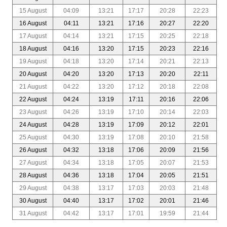
15 August
04:09
13:21
17:17
20:28
22:23
16 August
04:11
13:21
17:16
20:27
22:20
17 August
04:14
13:21
17:15
20:25
22:18
18 August
04:16
13:20
17:15
20:23
22:16
19 August
04:18
13:20
17:14
20:21
22:13
20 August
04:20
13:20
17:13
20:20
22:11
21 August
04:22
13:20
17:12
20:18
22:08
22 August
04:24
13:19
17:11
20:16
22:06
23 August
04:26
13:19
17:10
20:14
22:03
24 August
04:28
13:19
17:09
20:12
22:01
25 August
04:30
13:19
17:08
20:10
21:58
26 August
04:32
13:18
17:06
20:09
21:56
27 August
04:34
13:18
17:05
20:07
21:53
28 August
04:36
13:18
17:04
20:05
21:51
29 August
04:38
13:17
17:03
20:03
21:48
30 August
04:40
13:17
17:02
20:01
21:46
31 August
04:42
13:17
17:01
19:59
21:44