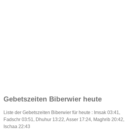
Gebetszeiten Biberwier heute
Liste der Gebetszeiten Biberwier für heute : Imsak 03:41,
Fadschr 03:51, Dhuhur 13:22, Asser 17:24, Maghrib 20:42,
Ischaa 22:43