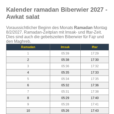
Kalender ramadan Biberwier 2027 -
Awkat salat
Voraussichtlicher Beginn des Monats
Ramadan
Montag
8/2/2027. Ramadan-Zeitplan mit Imsak- und Iftar-Zeit.
Dies sind auch die gebetszeiten Biberwier für Fajr und
den Maghreb.
Ramadan
Imsak
Iftar
1
05:39
17:29
2
05:38
17:30
3
05:36
17:32
4
05:35
17:33
5
05:34
17:35
6
05:32
17:36
7
05:31
17:38
8
05:29
17:40
9
05:28
17:41
10
05:26
17:43