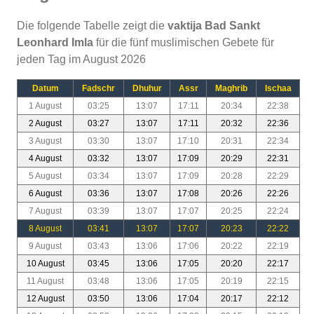
Die folgende Tabelle zeigt die
vaktija Bad Sankt
Leonhard Imla
für die fünf muslimischen Gebete für
jeden Tag im August 2026
Datum
Fadschr
Dhuhur
Assr
Maghrib
Ischaa
1 August
03:25
13:07
17:11
20:34
22:38
2 August
03:27
13:07
17:11
20:32
22:36
3 August
03:30
13:07
17:10
20:31
22:34
4 August
03:32
13:07
17:09
20:29
22:31
5 August
03:34
13:07
17:09
20:28
22:29
6 August
03:36
13:07
17:08
20:26
22:26
7 August
03:39
13:07
17:07
20:25
22:24
8 August
03:41
13:07
17:07
20:23
22:22
9 August
03:43
13:06
17:06
20:22
22:19
10 August
03:45
13:06
17:05
20:20
22:17
11 August
03:48
13:06
17:05
20:19
22:15
12 August
03:50
13:06
17:04
20:17
22:12