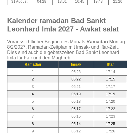
31 August
04:28
13:01
16:45
19:43
21:26
Kalender ramadan Bad Sankt
Leonhard Imla 2027 - Awkat salat
Voraussichtlicher Beginn des Monats
Ramadan
Montag
8/2/2027. Ramadan-Zeitplan mit Imsak- und Iftar-Zeit.
Dies sind auch die gebetszeiten Bad Sankt Leonhard
Imla für Fajr und den Maghreb.
Ramadan
Imsak
Iftar
1
05:23
17:14
2
05:22
17:15
3
05:21
17:17
4
05:19
17:19
5
05:18
17:20
6
05:17
17:22
7
05:15
17:23
8
05:14
17:25
9
05:12
17:26