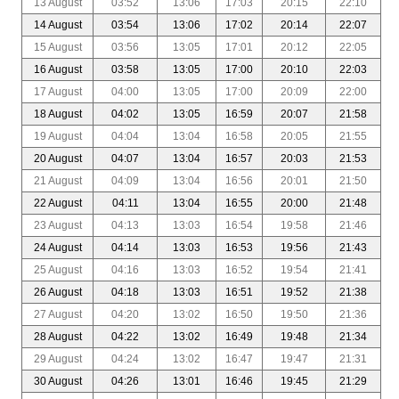
13 August
03:52
13:06
17:03
20:15
22:10
14 August
03:54
13:06
17:02
20:14
22:07
15 August
03:56
13:05
17:01
20:12
22:05
16 August
03:58
13:05
17:00
20:10
22:03
17 August
04:00
13:05
17:00
20:09
22:00
18 August
04:02
13:05
16:59
20:07
21:58
19 August
04:04
13:04
16:58
20:05
21:55
20 August
04:07
13:04
16:57
20:03
21:53
21 August
04:09
13:04
16:56
20:01
21:50
22 August
04:11
13:04
16:55
20:00
21:48
23 August
04:13
13:03
16:54
19:58
21:46
24 August
04:14
13:03
16:53
19:56
21:43
25 August
04:16
13:03
16:52
19:54
21:41
26 August
04:18
13:03
16:51
19:52
21:38
27 August
04:20
13:02
16:50
19:50
21:36
28 August
04:22
13:02
16:49
19:48
21:34
29 August
04:24
13:02
16:47
19:47
21:31
30 August
04:26
13:01
16:46
19:45
21:29