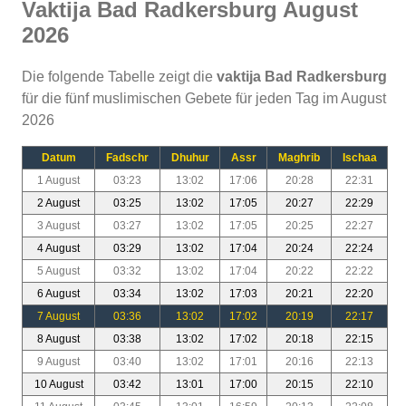
Vaktija Bad Radkersburg August
2026
Die folgende Tabelle zeigt die
vaktija Bad Radkersburg
für die fünf muslimischen Gebete für jeden Tag im August
2026
Datum
Fadschr
Dhuhur
Assr
Maghrib
Ischaa
1 August
03:23
13:02
17:06
20:28
22:31
2 August
03:25
13:02
17:05
20:27
22:29
3 August
03:27
13:02
17:05
20:25
22:27
4 August
03:29
13:02
17:04
20:24
22:24
5 August
03:32
13:02
17:04
20:22
22:22
6 August
03:34
13:02
17:03
20:21
22:20
7 August
03:36
13:02
17:02
20:19
22:17
8 August
03:38
13:02
17:02
20:18
22:15
9 August
03:40
13:02
17:01
20:16
22:13
10 August
03:42
13:01
17:00
20:15
22:10