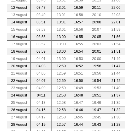
11 August
03:45
13:01
16:59
20:13
22:08
12 August
03:47
13:01
16:59
20:11
22:06
13 August
03:49
13:01
16:58
20:10
22:03
14 August
03:51
13:01
16:57
20:08
22:01
15 August
03:53
13:01
16:56
20:07
21:59
16 August
03:55
13:00
16:55
20:05
21:56
17 August
03:57
13:00
16:55
20:03
21:54
18 August
03:59
13:00
16:54
20:01
21:51
19 August
04:01
13:00
16:53
20:00
21:49
20 August
04:03
12:59
16:52
19:58
21:47
21 August
04:05
12:59
16:51
19:56
21:44
22 August
04:07
12:59
16:50
19:54
21:42
23 August
04:09
12:59
16:49
19:53
21:40
24 August
04:11
12:58
16:48
19:51
21:37
25 August
04:13
12:58
16:47
19:49
21:35
26 August
04:15
12:58
16:46
19:47
21:32
27 August
04:17
12:58
16:45
19:45
21:30
28 August
04:19
12:57
16:44
19:43
21:28