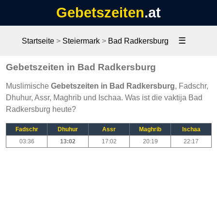
Gebetszeiten
.at
☰
Startseite
>
Steiermark
>
Bad Radkersburg
Gebetszeiten in Bad Radkersburg
Muslimische
Gebetszeiten in Bad Radkersburg
, Fadschr,
Dhuhur, Assr, Maghrib und Ischaa. Was ist die vaktija Bad
Radkersburg heute?
Fadschr
Dhuhur
Assr
Maghrib
Ischaa
03:36
13:02
17:02
20:19
22:17