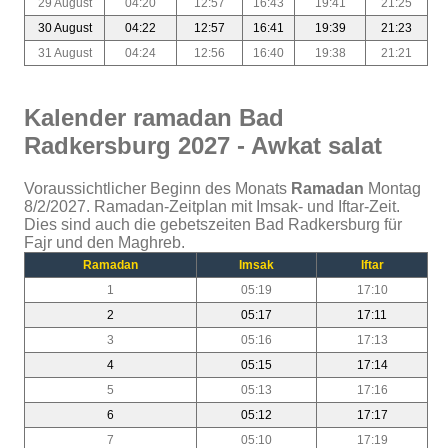
29 August
04:20
12:57
16:43
19:41
21:25
30 August
04:22
12:57
16:41
19:39
21:23
31 August
04:24
12:56
16:40
19:38
21:21
Kalender ramadan Bad
Radkersburg 2027 - Awkat salat
Voraussichtlicher Beginn des Monats
Ramadan
Montag
8/2/2027. Ramadan-Zeitplan mit Imsak- und Iftar-Zeit.
Dies sind auch die gebetszeiten Bad Radkersburg für
Fajr und den Maghreb.
Ramadan
Imsak
Iftar
1
05:19
17:10
2
05:17
17:11
3
05:16
17:13
4
05:15
17:14
5
05:13
17:16
6
05:12
17:17
7
05:10
17:19