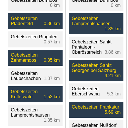
Gebetszeiten Burmoos
Gebetszeiten Burmoos
0 km
0 km
Gebetszeiten
Gebetszeiten
Pladenfeld
0.36 km
Lamprechtshausen
1.85 km
Gebetszeiten Ringofen
0.57 km
Gebetszeiten Sankt
Pantaleon -
Oberösterreich
3.86 km
Gebetszeiten
Zehmemoos
0.85 km
Gebetszeiten Sankt
Georgen bei Salzburg
Gebetszeiten
4.21 km
Laubschachen
1.37 km
Gebetszeiten
Gebetszeiten
Eberschwang
5.3 km
Kellerwald
1.53 km
Gebetszeiten Frankatur
Gebetszeiten
5.69 km
Lamprechtshausen
1.85 km
Gebetszeiten Nußdorf