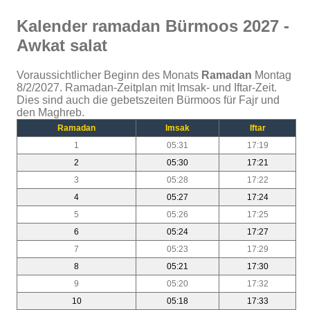
Kalender ramadan Bürmoos 2027 -
Awkat salat
Voraussichtlicher Beginn des Monats
Ramadan
Montag
8/2/2027. Ramadan-Zeitplan mit Imsak- und Iftar-Zeit.
Dies sind auch die gebetszeiten Bürmoos für Fajr und
den Maghreb.
Ramadan
Imsak
Iftar
1
05:31
17:19
2
05:30
17:21
3
05:28
17:22
4
05:27
17:24
5
05:26
17:25
6
05:24
17:27
7
05:23
17:29
8
05:21
17:30
9
05:20
17:32
10
05:18
17:33