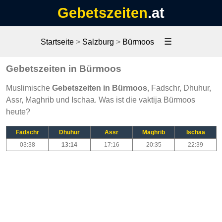
Gebetszeiten
.at
☰
Startseite
>
Salzburg
>
Bürmoos
Gebetszeiten in Bürmoos
Muslimische
Gebetszeiten in Bürmoos
, Fadschr, Dhuhur,
Assr, Maghrib und Ischaa. Was ist die vaktija Bürmoos
heute?
Fadschr
Dhuhur
Assr
Maghrib
Ischaa
03:38
13:14
17:16
20:35
22:39