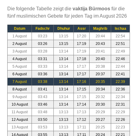
Die folgende Tabelle zeigt die
vaktija Bürmoos
für die
fünf muslimischen Gebete für jeden Tag im August 2026
Datum
Fadschr
Dhuhur
Assr
Maghrib
Ischaa
1 August
03:23
13:15
17:20
20:44
22:54
2 August
03:26
13:15
17:19
20:43
22:51
3 August
03:28
13:14
17:19
20:41
22:49
4 August
03:31
13:14
17:18
20:40
22:46
5 August
03:33
13:14
17:17
20:38
22:44
6 August
03:36
13:14
17:17
20:37
22:41
7 August
03:38
13:14
17:16
20:35
22:39
8 August
03:41
13:14
17:15
20:34
22:36
9 August
03:43
13:14
17:15
20:32
22:34
10 August
03:46
13:14
17:14
20:30
22:31
11 August
03:48
13:13
17:13
20:29
22:29
12 August
03:50
13:13
17:12
20:27
22:26
13 August
03:53
13:13
17:11
20:25
22:23
14 August
03:55
13:13
17:11
20:24
22:21