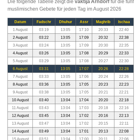
Die folgende Tabelle zeigt die
vaktija Arndorf
für die fünf
muslimischen Gebete für jeden Tag im August 2026
Datum
Fadschr
Dhuhur
Assr
Maghrib
Ischaa
1 August
03:19
13:05
17:10
20:33
22:40
2 August
03:22
13:05
17:09
20:32
22:38
3 August
03:24
13:05
17:09
20:30
22:35
4 August
03:26
13:05
17:08
20:29
22:33
5 August
03:29
13:05
17:08
20:27
22:30
6 August
03:31
13:05
17:07
20:26
22:28
7 August
03:33
13:05
17:06
20:24
22:26
8 August
03:36
13:05
17:05
20:23
22:23
9 August
03:38
13:05
17:05
20:21
22:21
10 August
03:40
13:04
17:04
20:20
22:18
11 August
03:43
13:04
17:03
20:18
22:16
12 August
03:45
13:04
17:02
20:16
22:13
13 August
03:47
13:04
17:02
20:15
22:11
14 August
03:49
13:04
17:01
20:13
22:08
15 August
03:51
13:04
17:00
20:11
22:06