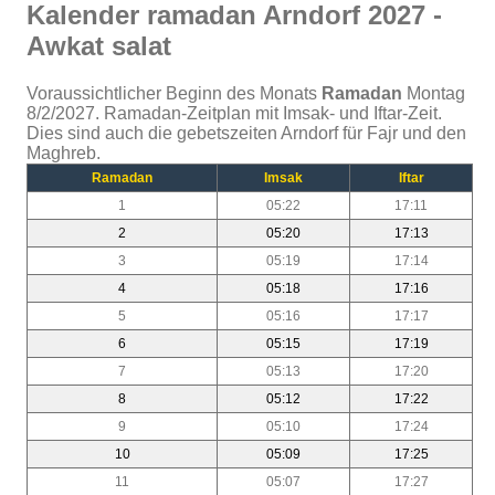
Kalender ramadan Arndorf 2027 -
Awkat salat
Voraussichtlicher Beginn des Monats
Ramadan
Montag
8/2/2027. Ramadan-Zeitplan mit Imsak- und Iftar-Zeit.
Dies sind auch die gebetszeiten Arndorf für Fajr und den
Maghreb.
Ramadan
Imsak
Iftar
1
05:22
17:11
2
05:20
17:13
3
05:19
17:14
4
05:18
17:16
5
05:16
17:17
6
05:15
17:19
7
05:13
17:20
8
05:12
17:22
9
05:10
17:24
10
05:09
17:25
11
05:07
17:27