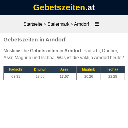
Gebetszeiten
.at
☰
Startseite
>
Steiermark
>
Arndorf
Gebetszeiten in Arndorf
Muslimische
Gebetszeiten in Arndorf
, Fadschr, Dhuhur,
Assr, Maghrib und Ischaa. Was ist die vaktija Arndorf heute?
Fadschr
Dhuhur
Assr
Maghrib
Ischaa
03:31
13:05
17:07
20:26
22:28