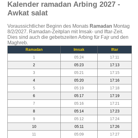
Kalender ramadan Arbing 2027 -
Awkat salat
Voraussichtlicher Beginn des Monats
Ramadan
Montag
8/2/2027. Ramadan-Zeitplan mit Imsak- und Iftar-Zeit.
Dies sind auch die gebetszeiten Arbing für Fajr und den
Maghreb.
Ramadan
Imsak
Iftar
1
05:24
17:11
2
05:23
17:13
3
05:21
17:15
4
05:20
17:16
5
05:19
17:18
6
05:17
17:19
7
05:16
17:21
8
05:14
17:23
9
05:12
17:24
10
05:11
17:26
11
05:09
17:27