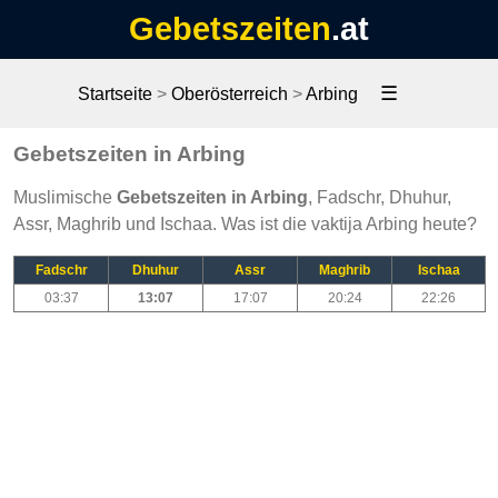
Gebetszeiten
.at
☰
Startseite
>
Oberösterreich
>
Arbing
Gebetszeiten in Arbing
Muslimische
Gebetszeiten in Arbing
, Fadschr, Dhuhur,
Assr, Maghrib und Ischaa. Was ist die vaktija Arbing heute?
Fadschr
Dhuhur
Assr
Maghrib
Ischaa
03:37
13:07
17:07
20:24
22:26