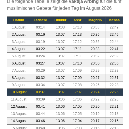
Die folgende Tabelle zeigt die
vaktija Arbing
für die fünf
muslimischen Gebete für jeden Tag im August 2026
Datum
Fadschr
Dhuhur
Assr
Maghrib
Ischaa
1 August
03:14
13:08
17:13
20:38
22:49
2 August
03:16
13:07
17:13
20:36
22:46
3 August
03:19
13:07
17:12
20:35
22:44
4 August
03:22
13:07
17:11
20:33
22:41
5 August
03:24
13:07
17:11
20:32
22:39
6 August
03:27
13:07
17:10
20:30
22:36
7 August
03:29
13:07
17:09
20:29
22:33
8 August
03:32
13:07
17:09
20:27
22:31
9 August
03:34
13:07
17:08
20:26
22:28
10 August
03:37
13:07
17:07
20:24
22:26
11 August
03:39
13:06
17:06
20:22
22:23
12 August
03:41
13:06
17:05
20:20
22:21
13 August
03:44
13:06
17:05
20:19
22:18
14 August
03:46
13:06
17:04
20:17
22:15
15 August
03:48
13:06
17:03
20:15
22:13