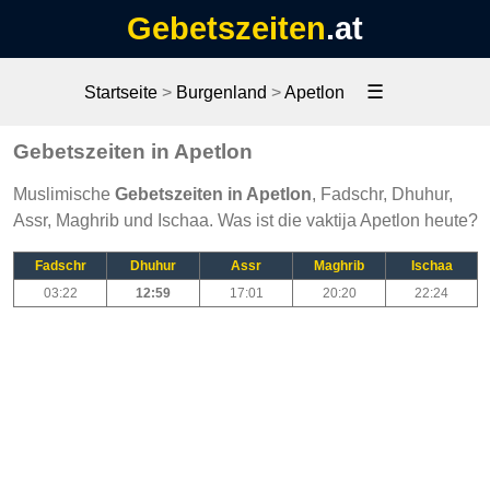
Gebetszeiten
.at
☰
Startseite
>
Burgenland
>
Apetlon
Gebetszeiten in Apetlon
Muslimische
Gebetszeiten in Apetlon
, Fadschr, Dhuhur,
Assr, Maghrib und Ischaa. Was ist die vaktija Apetlon heute?
Fadschr
Dhuhur
Assr
Maghrib
Ischaa
03:22
12:59
17:01
20:20
22:24