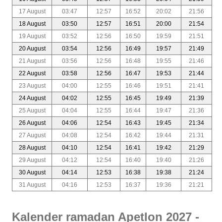
17 August
03:47
12:57
16:52
20:02
21:56
18 August
03:50
12:57
16:51
20:00
21:54
19 August
03:52
12:56
16:50
19:59
21:51
20 August
03:54
12:56
16:49
19:57
21:49
21 August
03:56
12:56
16:48
19:55
21:46
22 August
03:58
12:56
16:47
19:53
21:44
23 August
04:00
12:55
16:46
19:51
21:41
24 August
04:02
12:55
16:45
19:49
21:39
25 August
04:04
12:55
16:44
19:47
21:36
26 August
04:06
12:54
16:43
19:45
21:34
27 August
04:08
12:54
16:42
19:44
21:31
28 August
04:10
12:54
16:41
19:42
21:29
29 August
04:12
12:54
16:40
19:40
21:26
30 August
04:14
12:53
16:38
19:38
21:24
31 August
04:16
12:53
16:37
19:36
21:21
Kalender ramadan Apetlon 2027 -