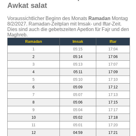
Awkat salat
Voraussichtlicher Beginn des Monats
Ramadan
Montag
8/2/2027. Ramadan-Zeitplan mit Imsak- und Iftar-Zeit.
Dies sind auch die gebetszeiten Apetlon für Fajr und den
Maghreb.
Ramadan
Imsak
Iftar
1
05:15
17:04
2
05:14
17:06
3
05:13
17:07
4
05:11
17:09
5
05:10
17:10
6
05:09
17:12
7
05:07
17:13
8
05:06
17:15
9
05:04
17:17
10
05:02
17:18
11
05:01
17:20
12
04:59
17:21