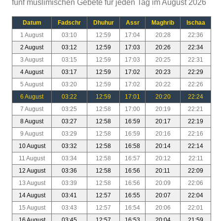
fünf muslimischen Gebete für jeden Tag im August 2026
Datum
Fadschr
Dhuhur
Assr
Maghrib
Ischaa
1 August
03:10
12:59
17:04
20:28
22:36
2 August
03:12
12:59
17:03
20:26
22:34
3 August
03:15
12:59
17:03
20:25
22:31
4 August
03:17
12:59
17:02
20:23
22:29
5 August
03:20
12:59
17:02
20:22
22:26
6 August
03:22
12:59
17:01
20:20
22:24
7 August
03:25
12:58
17:00
20:19
22:21
8 August
03:27
12:58
16:59
20:17
22:19
9 August
03:29
12:58
16:59
20:16
22:16
10 August
03:32
12:58
16:58
20:14
22:14
11 August
03:34
12:58
16:57
20:12
22:11
12 August
03:36
12:58
16:56
20:11
22:09
13 August
03:39
12:58
16:56
20:09
22:06
14 August
03:41
12:57
16:55
20:07
22:04
15 August
03:43
12:57
16:54
20:06
22:01
16 August
03:45
12:57
16:53
20:04
21:59