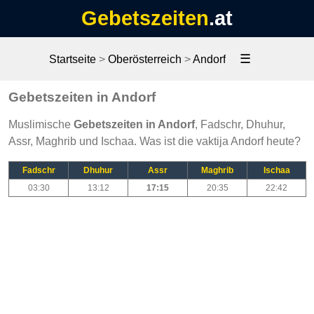
Gebetszeiten
.at
☰
Startseite
>
Oberösterreich
>
Andorf
Gebetszeiten in Andorf
Muslimische
Gebetszeiten in Andorf
, Fadschr, Dhuhur,
Assr, Maghrib und Ischaa. Was ist die vaktija Andorf heute?
Fadschr
Dhuhur
Assr
Maghrib
Ischaa
03:30
13:12
17:15
20:35
22:42