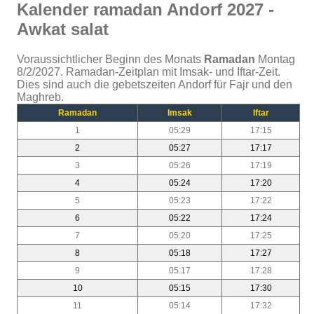
Kalender ramadan Andorf 2027 -
Awkat salat
Voraussichtlicher Beginn des Monats
Ramadan
Montag
8/2/2027. Ramadan-Zeitplan mit Imsak- und Iftar-Zeit.
Dies sind auch die gebetszeiten Andorf für Fajr und den
Maghreb.
Ramadan
Imsak
Iftar
1
05:29
17:15
2
05:27
17:17
3
05:26
17:19
4
05:24
17:20
5
05:23
17:22
6
05:22
17:24
7
05:20
17:25
8
05:18
17:27
9
05:17
17:28
10
05:15
17:30
11
05:14
17:32