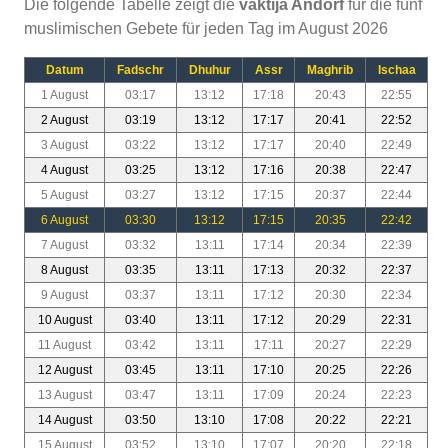
Die folgende Tabelle zeigt die
vaktija Andorf
für die fünf
muslimischen Gebete für jeden Tag im August 2026
Datum
Fadschr
Dhuhur
Assr
Maghrib
Ischaa
1 August
03:17
13:12
17:18
20:43
22:55
2 August
03:19
13:12
17:17
20:41
22:52
3 August
03:22
13:12
17:17
20:40
22:49
4 August
03:25
13:12
17:16
20:38
22:47
5 August
03:27
13:12
17:15
20:37
22:44
6 August
03:30
13:12
17:15
20:35
22:42
7 August
03:32
13:11
17:14
20:34
22:39
8 August
03:35
13:11
17:13
20:32
22:37
9 August
03:37
13:11
17:12
20:30
22:34
10 August
03:40
13:11
17:12
20:29
22:31
11 August
03:42
13:11
17:11
20:27
22:29
12 August
03:45
13:11
17:10
20:25
22:26
13 August
03:47
13:11
17:09
20:24
22:23
14 August
03:50
13:10
17:08
20:22
22:21
15 August
03:52
13:10
17:07
20:20
22:18