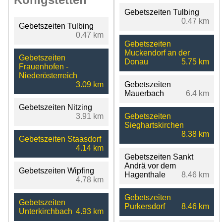
Gebetszeiten Tulbing
0.47 km
Gebetszeiten Tulbing
0.47 km
Gebetszeiten
Muckendorf an der
Gebetszeiten
Donau
5.75 km
Frauenhofen -
Niederösterreich
3.09 km
Gebetszeiten
Mauerbach
6.4 km
Gebetszeiten Nitzing
3.91 km
Gebetszeiten
Sieghartskirchen
8.38 km
Gebetszeiten Staasdorf
4.14 km
Gebetszeiten Sankt
Andrä vor dem
Gebetszeiten Wipfing
Hagenthale
8.46 km
4.78 km
Gebetszeiten
Gebetszeiten
Purkersdorf
8.46 km
Unterkirchbach
4.93 km