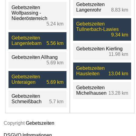
Gebetszeiten
Gebetszeiten
Langenrohr
8.83 km
Wolfpassing -
Niederösterreich
5.24 km
Gebetszeiten
Tullnerbach-Lawies
9.34 km
Gebetszeiten
Langenlebarn
5.56 km
Gebetszeiten Kierling
11.98 km
Gebetszeiten Allhang
5.69 km
Gebetszeiten
Hausleiten
13.04 km
Gebetszeiten
Unteraigen
5.69 km
Gebetszeiten
Michelhausen
13.28 km
Gebetszeiten
Schmeißbach
5.7 km
Copyright
Gebetszeiten
DSGVO Informationen