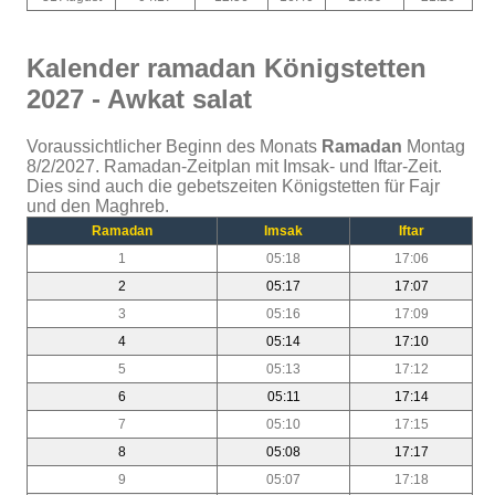
Kalender ramadan Königstetten
2027 - Awkat salat
Voraussichtlicher Beginn des Monats
Ramadan
Montag
8/2/2027. Ramadan-Zeitplan mit Imsak- und Iftar-Zeit.
Dies sind auch die gebetszeiten Königstetten für Fajr
und den Maghreb.
Ramadan
Imsak
Iftar
1
05:18
17:06
2
05:17
17:07
3
05:16
17:09
4
05:14
17:10
5
05:13
17:12
6
05:11
17:14
7
05:10
17:15
8
05:08
17:17
9
05:07
17:18