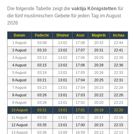
Die folgende Tabelle zeigt die
vaktija Königstetten
für
die fünf muslimischen Gebete für jeden Tag im August
2026
Datum
Fadschr
Dhuhur
Assr
Maghrib
Ischaa
1 August
03:08
13:02
17:08
20:32
22:44
2 August
03:10
13:02
17:07
20:31
22:41
3 August
03:13
13:02
17:06
20:29
22:39
4 August
03:15
13:02
17:06
20:28
22:36
5 August
03:18
13:02
17:05
20:26
22:33
6 August
03:21
13:01
17:04
20:25
22:31
7 August
03:23
13:01
17:04
20:23
22:28
8 August
03:26
13:01
17:03
20:22
22:26
9 August
03:28
13:01
17:02
20:20
22:23
10 August
03:31
13:01
17:01
20:18
22:20
11 August
03:33
13:01
17:01
20:17
22:18
12 August
03:35
13:01
17:00
20:15
22:15
13 August
03:38
13:00
16:59
20:13
22:13