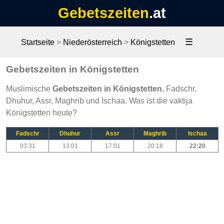
Gebetszeiten
.at
☰
Startseite
>
Niederösterreich
>
Königstetten
Gebetszeiten in Königstetten
Muslimische
Gebetszeiten in Königstetten
, Fadschr,
Dhuhur, Assr, Maghrib und Ischaa. Was ist die vaktija
Königstetten heute?
Fadschr
Dhuhur
Assr
Maghrib
Ischaa
03:31
13:01
17:01
20:18
22:20