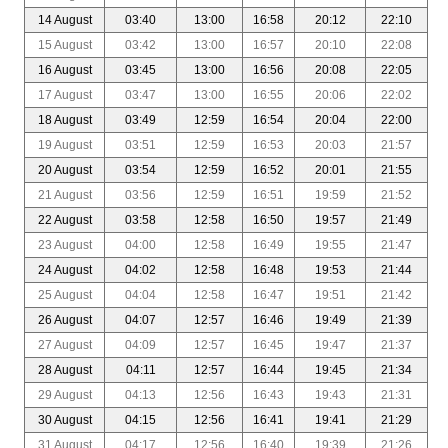
14 August
03:40
13:00
16:58
20:12
22:10
15 August
03:42
13:00
16:57
20:10
22:08
16 August
03:45
13:00
16:56
20:08
22:05
17 August
03:47
13:00
16:55
20:06
22:02
18 August
03:49
12:59
16:54
20:04
22:00
19 August
03:51
12:59
16:53
20:03
21:57
20 August
03:54
12:59
16:52
20:01
21:55
21 August
03:56
12:59
16:51
19:59
21:52
22 August
03:58
12:58
16:50
19:57
21:49
23 August
04:00
12:58
16:49
19:55
21:47
24 August
04:02
12:58
16:48
19:53
21:44
25 August
04:04
12:58
16:47
19:51
21:42
26 August
04:07
12:57
16:46
19:49
21:39
27 August
04:09
12:57
16:45
19:47
21:37
28 August
04:11
12:57
16:44
19:45
21:34
29 August
04:13
12:56
16:43
19:43
21:31
30 August
04:15
12:56
16:41
19:41
21:29
31 August
04:17
12:56
16:40
19:39
21:26