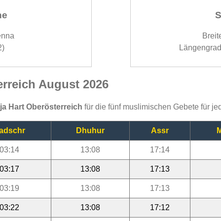
ne
S
enna
Breit
2)
Längengrad
terreich August 2026
ija Hart Oberösterreich
für die fünf muslimischen Gebete für j
adschr
Dhuhur
Assr
M
03:14
13:08
17:14
03:17
13:08
17:13
03:19
13:08
17:13
03:22
13:08
17:12