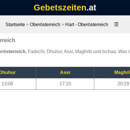
Gebetszeiten
.at
☰
Startseite
>
Oberösterreich
>
Hart - Oberösterreich
rreich
erösterreich
, Fadschr, Dhuhur, Assr, Maghrib und Ischaa. Was is
Dhuhur
Assr
Maghri
13:08
17:10
20:29