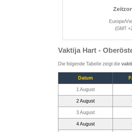
Zeitzo
Europe/Vi
(GMT +
Vaktija Hart - Oberös
Die folgende Tabelle zeigt die
vakt
Datum
F
1 August
2 August
3 August
4 August