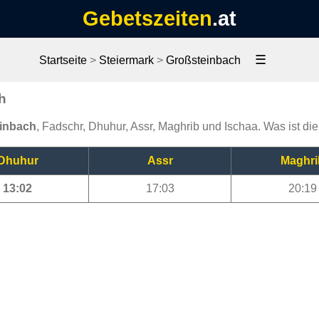
Gebetszeiten
.at
☰
Startseite
>
Steiermark
>
Großsteinbach
h
einbach
, Fadschr, Dhuhur, Assr, Maghrib und Ischaa. Was ist di
Dhuhur
Assr
Maghri
13:02
17:03
20:19