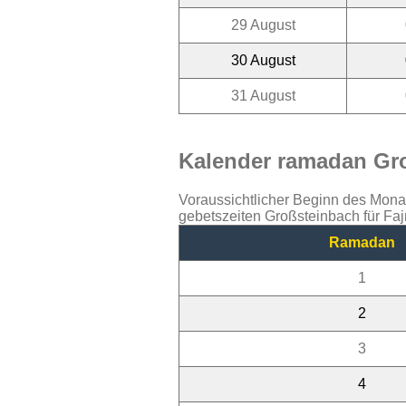
29 August
30 August
31 August
Kalender ramadan Gro
Voraussichtlicher Beginn des Mon
gebetszeiten Großsteinbach für Fa
Ramadan
1
2
3
4