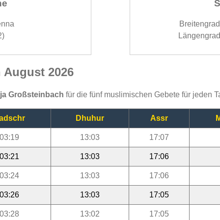
ne
S
enna
Breitengra
2)
Längengrad
h August 2026
ija Großsteinbach
für die fünf muslimischen Gebete für jeden 
adschr
Dhuhur
Assr
M
03:19
13:03
17:07
03:21
13:03
17:06
03:24
13:03
17:06
03:26
13:03
17:05
03:28
13:02
17:05