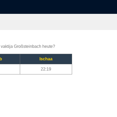
e vaktija Großsteinbach heute?
b
Ischaa
22:19