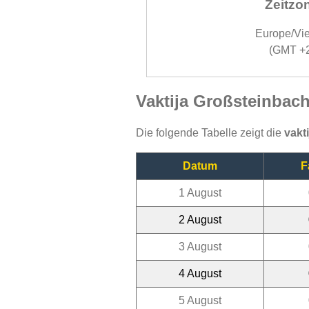
Zeitzo
Europe/Vi
(GMT +
Vaktija Großsteinbac
Die folgende Tabelle zeigt die
vakt
Datum
F
1 August
2 August
3 August
4 August
5 August