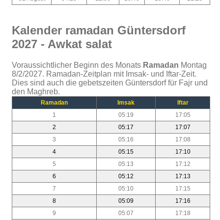
Kalender ramadan Güntersdorf
2027 - Awkat salat
Voraussichtlicher Beginn des Monats
Ramadan
Montag
8/2/2027. Ramadan-Zeitplan mit Imsak- und Iftar-Zeit.
Dies sind auch die gebetszeiten Güntersdorf für Fajr und
den Maghreb.
Ramadan
Imsak
Iftar
1
05:19
17:05
2
05:17
17:07
3
05:16
17:08
4
05:15
17:10
5
05:13
17:12
6
05:12
17:13
7
05:10
17:15
8
05:09
17:16
9
05:07
17:18