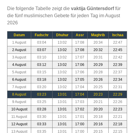
Die folgende Tabelle zeigt die
vaktija Güntersdorf
für
die fünf muslimischen Gebete für jeden Tag im August
2026
Datum
Fadschr
Dhuhur
Assr
Maghrib
Ischaa
1 August
03:04
13:02
17:08
20:34
22:47
2 August
03:07
13:02
17:08
20:32
22:45
3 August
03:10
13:02
17:07
20:31
22:42
4 August
03:12
13:02
17:06
20:29
22:39
5 August
03:15
13:02
17:06
20:28
22:37
6 August
03:18
13:02
17:05
20:26
22:34
7 August
03:20
13:02
17:04
20:25
22:31
8 August
03:23
13:01
17:04
20:23
22:29
9 August
03:25
13:01
17:03
20:21
22:26
10 August
03:28
13:01
17:02
20:20
22:23
11 August
03:30
13:01
17:01
20:18
22:21
12 August
03:33
13:01
17:00
20:16
22:18
13 August
03:35
13:01
17:00
20:15
22:15