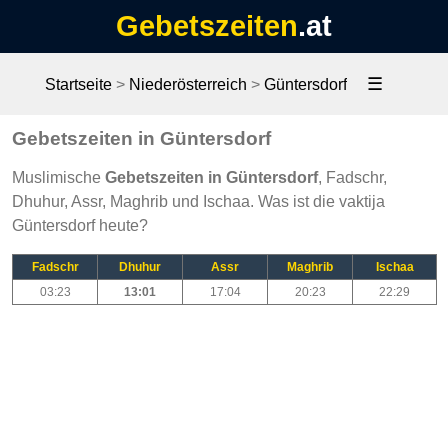
Gebetszeiten
.at
☰
Startseite
>
Niederösterreich
>
Güntersdorf
Gebetszeiten in Güntersdorf
Muslimische
Gebetszeiten in Güntersdorf
, Fadschr,
Dhuhur, Assr, Maghrib und Ischaa. Was ist die vaktija
Güntersdorf heute?
Fadschr
Dhuhur
Assr
Maghrib
Ischaa
03:23
13:01
17:04
20:23
22:29