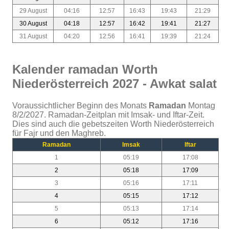
29 August
04:16
12:57
16:43
19:43
21:29
30 August
04:18
12:57
16:42
19:41
21:27
31 August
04:20
12:56
16:41
19:39
21:24
Kalender ramadan Worth
Niederösterreich 2027 - Awkat salat
Voraussichtlicher Beginn des Monats
Ramadan
Montag
8/2/2027. Ramadan-Zeitplan mit Imsak- und Iftar-Zeit.
Dies sind auch die gebetszeiten Worth Niederösterreich
für Fajr und den Maghreb.
Ramadan
Imsak
Iftar
1
05:19
17:08
2
05:18
17:09
3
05:16
17:11
4
05:15
17:12
5
05:13
17:14
6
05:12
17:16