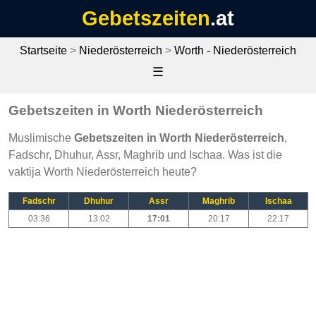
Gebetszeiten
.at
Startseite
>
Niederösterreich
>
Worth - Niederösterreich
☰
Gebetszeiten in Worth Niederösterreich
Muslimische
Gebetszeiten in Worth Niederösterreich
,
Fadschr, Dhuhur, Assr, Maghrib und Ischaa. Was ist die
vaktija Worth Niederösterreich heute?
Fadschr
Dhuhur
Assr
Maghrib
Ischaa
03:36
13:02
17:01
20:17
22:17