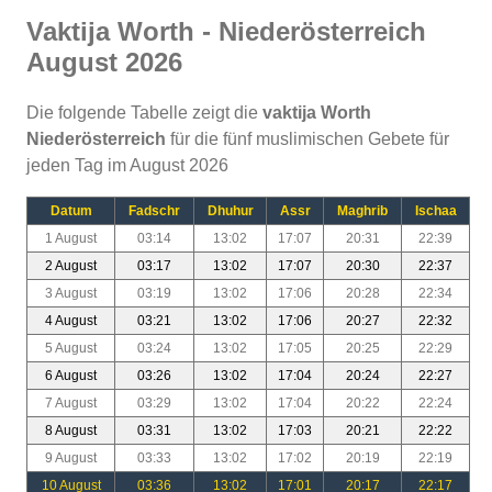
Vaktija Worth - Niederösterreich
August 2026
Die folgende Tabelle zeigt die
vaktija Worth
Niederösterreich
für die fünf muslimischen Gebete für
jeden Tag im August 2026
Datum
Fadschr
Dhuhur
Assr
Maghrib
Ischaa
1 August
03:14
13:02
17:07
20:31
22:39
2 August
03:17
13:02
17:07
20:30
22:37
3 August
03:19
13:02
17:06
20:28
22:34
4 August
03:21
13:02
17:06
20:27
22:32
5 August
03:24
13:02
17:05
20:25
22:29
6 August
03:26
13:02
17:04
20:24
22:27
7 August
03:29
13:02
17:04
20:22
22:24
8 August
03:31
13:02
17:03
20:21
22:22
9 August
03:33
13:02
17:02
20:19
22:19
10 August
03:36
13:02
17:01
20:17
22:17