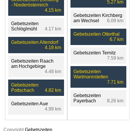
5.27 km
- Niederösterreich
4.15 km
Gebetszeiten Kirchberg
am Wechsel
6.09 km
Gebetszeiten
Schlöglmühl
4.17 km
Gebetszeiten Otterthal
6.7 km
Gebetszeiten Altendorf
4.18 km
Gebetszeiten Ternitz
7.59 km
Gebetszeiten Raach
am Hochgebirge
4.48 km
Gebetszeiten
Wartmannstetten
7.71 km
Gebetszeiten
Pottschach
4.82 km
Gebetszeiten
Payerbach
8.26 km
Gebetszeiten Aue
4.99 km
Copyright
Gebetszeiten