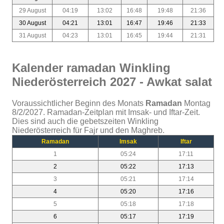
29 August
04:19
13:02
16:48
19:48
21:36
30 August
04:21
13:01
16:47
19:46
21:33
31 August
04:23
13:01
16:45
19:44
21:31
Kalender ramadan Winkling
Niederösterreich 2027 - Awkat salat
Voraussichtlicher Beginn des Monats
Ramadan
Montag
8/2/2027. Ramadan-Zeitplan mit Imsak- und Iftar-Zeit.
Dies sind auch die gebetszeiten Winkling
Niederösterreich für Fajr und den Maghreb.
Ramadan
Imsak
Iftar
1
05:24
17:11
2
05:22
17:13
3
05:21
17:14
4
05:20
17:16
5
05:18
17:18
6
05:17
17:19