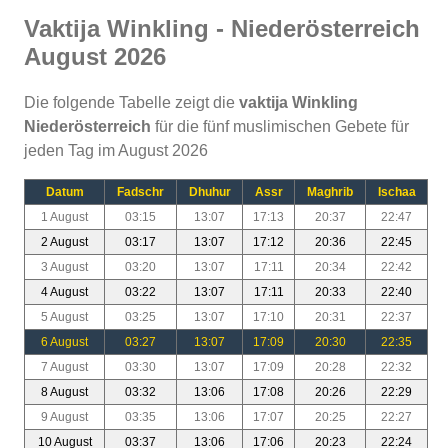
Vaktija Winkling - Niederösterreich
August 2026
Die folgende Tabelle zeigt die
vaktija Winkling
Niederösterreich
für die fünf muslimischen Gebete für
jeden Tag im August 2026
Datum
Fadschr
Dhuhur
Assr
Maghrib
Ischaa
1 August
03:15
13:07
17:13
20:37
22:47
2 August
03:17
13:07
17:12
20:36
22:45
3 August
03:20
13:07
17:11
20:34
22:42
4 August
03:22
13:07
17:11
20:33
22:40
5 August
03:25
13:07
17:10
20:31
22:37
6 August
03:27
13:07
17:09
20:30
22:35
7 August
03:30
13:07
17:09
20:28
22:32
8 August
03:32
13:06
17:08
20:26
22:29
9 August
03:35
13:06
17:07
20:25
22:27
10 August
03:37
13:06
17:06
20:23
22:24