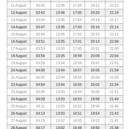
11 August
03:40
13:06
17:06
20:21
22:22
12 August
03:42
13:06
17:05
20:20
22:19
13 August
03:44
13:06
17:04
20:18
22:17
14 August
03:47
13:05
17:03
20:16
22:14
15 August
03:49
13:05
17:02
20:15
22:12
16 August
03:51
13:05
17:01
20:13
22:09
17 August
03:53
13:05
17:00
20:11
22:06
18 August
03:56
13:05
16:59
20:09
22:04
19 August
03:58
13:04
16:58
20:07
22:01
20 August
04:00
13:04
16:57
20:05
21:59
21 August
04:02
13:04
16:56
20:04
21:56
22 August
04:04
13:04
16:55
20:02
21:54
23 August
04:06
13:03
16:54
20:00
21:51
24 August
04:09
13:03
16:53
19:58
21:49
25 August
04:11
13:03
16:52
19:56
21:46
26 August
04:13
13:03
16:51
19:54
21:43
27 August
04:15
13:02
16:50
19:52
21:41
28 August
04:17
13:02
16:49
19:50
21:38