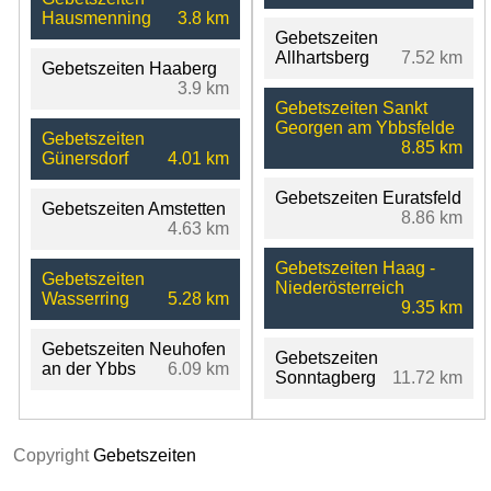
Hausmenning
3.8 km
Gebetszeiten
Allhartsberg
7.52 km
Gebetszeiten Haaberg
3.9 km
Gebetszeiten Sankt
Georgen am Ybbsfelde
Gebetszeiten
8.85 km
Günersdorf
4.01 km
Gebetszeiten Euratsfeld
Gebetszeiten Amstetten
8.86 km
4.63 km
Gebetszeiten Haag -
Gebetszeiten
Niederösterreich
Wasserring
5.28 km
9.35 km
Gebetszeiten Neuhofen
Gebetszeiten
an der Ybbs
6.09 km
Sonntagberg
11.72 km
Copyright
Gebetszeiten