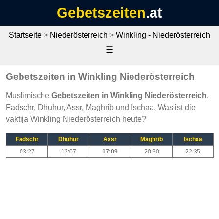
Gebetszeiten
.at
Startseite
>
Niederösterreich
>
Winkling - Niederösterreich
☰
Gebetszeiten in Winkling Niederösterreich
Muslimische
Gebetszeiten in Winkling Niederösterreich
,
Fadschr, Dhuhur, Assr, Maghrib und Ischaa. Was ist die
vaktija Winkling Niederösterreich heute?
Fadschr
Dhuhur
Assr
Maghrib
Ischaa
03:27
13:07
17:09
20:30
22:35