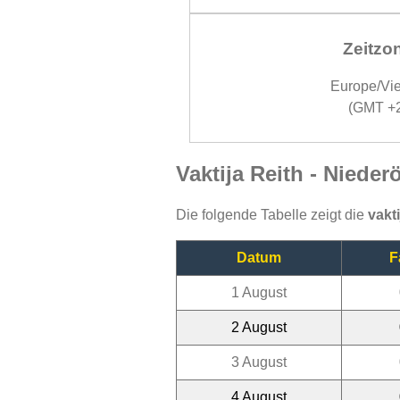
Zeitzo
Europe/Vi
(GMT +
Vaktija Reith - Nieder
Die folgende Tabelle zeigt die
vakt
Datum
F
1 August
2 August
3 August
4 August