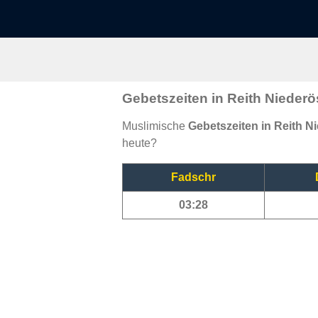
Gebetszeiten in Reith Niederö
Muslimische
Gebetszeiten in Reith N
heute?
Fadschr
03:28