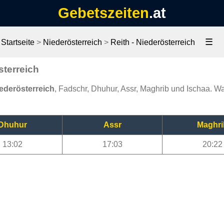
Gebetszeiten
.at
☰
Startseite
>
Niederösterreich
>
Reith - Niederösterreich
sterreich
iederösterreich
, Fadschr, Dhuhur, Assr, Maghrib und Ischaa. Was
Dhuhur
Assr
Maghri
13:02
17:03
20:22