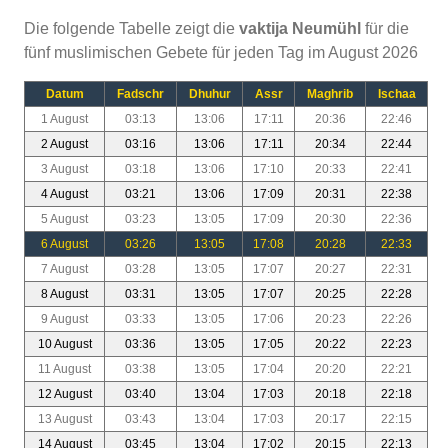
Die folgende Tabelle zeigt die
vaktija Neumühl
für die
fünf muslimischen Gebete für jeden Tag im August 2026
Datum
Fadschr
Dhuhur
Assr
Maghrib
Ischaa
1 August
03:13
13:06
17:11
20:36
22:46
2 August
03:16
13:06
17:11
20:34
22:44
3 August
03:18
13:06
17:10
20:33
22:41
4 August
03:21
13:06
17:09
20:31
22:38
5 August
03:23
13:05
17:09
20:30
22:36
6 August
03:26
13:05
17:08
20:28
22:33
7 August
03:28
13:05
17:07
20:27
22:31
8 August
03:31
13:05
17:07
20:25
22:28
9 August
03:33
13:05
17:06
20:23
22:26
10 August
03:36
13:05
17:05
20:22
22:23
11 August
03:38
13:05
17:04
20:20
22:21
12 August
03:40
13:04
17:03
20:18
22:18
13 August
03:43
13:04
17:03
20:17
22:15
14 August
03:45
13:04
17:02
20:15
22:13