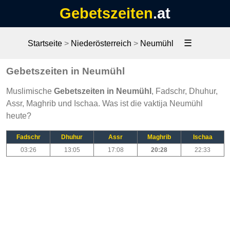
Gebetszeiten
.at
☰
Startseite
>
Niederösterreich
>
Neumühl
Gebetszeiten in Neumühl
Muslimische
Gebetszeiten in Neumühl
, Fadschr, Dhuhur,
Assr, Maghrib und Ischaa. Was ist die vaktija Neumühl
heute?
Fadschr
Dhuhur
Assr
Maghrib
Ischaa
03:26
13:05
17:08
20:28
22:33