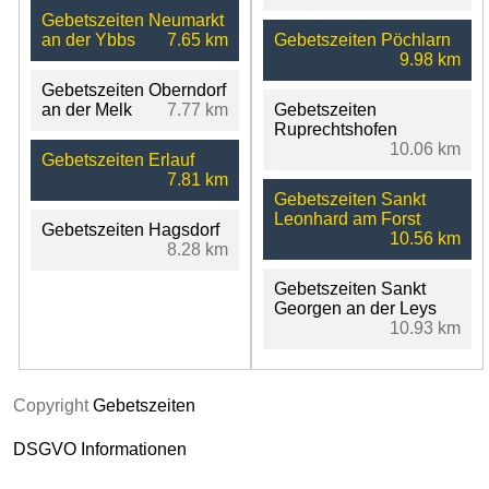
Gebetszeiten Neumarkt
an der Ybbs
7.65 km
Gebetszeiten Pöchlarn
9.98 km
Gebetszeiten Oberndorf
an der Melk
7.77 km
Gebetszeiten
Ruprechtshofen
10.06 km
Gebetszeiten Erlauf
7.81 km
Gebetszeiten Sankt
Leonhard am Forst
Gebetszeiten Hagsdorf
10.56 km
8.28 km
Gebetszeiten Sankt
Georgen an der Leys
10.93 km
Copyright
Gebetszeiten
DSGVO Informationen