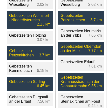
Gebetszeiten
Gebetszeiten
Wieselburg
2.02 km
Wieselburg
2.02 km
Gebetszeiten Weinzierl
Gebetszeiten
- Niederösterreich
Petzenkirchen
3.7 km
2.13 km
Gebetszeiten Neumarkt
Gebetszeiten Holzing
an der Ybbs
7.65 km
3.07 km
Gebetszeiten Oberndorf
Gebetszeiten
an der Melk
7.77 km
Petzenkirchen
3.7 km
Gebetszeiten Erlauf
Gebetszeiten
7.81 km
Kemmelbach
6.18 km
Gebetszeiten
Gebetszeiten Sarling
Krumnussbaum an der
6.45 km
Donauuferbahn
9.35 km
Gebetszeiten Purgstall
Gebetszeiten
an der Erlauf
7.56 km
Steinakirchen am Forst
9.44 km