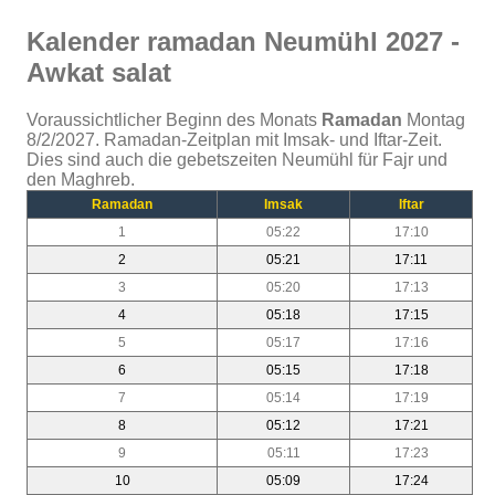
Kalender ramadan Neumühl 2027 -
Awkat salat
Voraussichtlicher Beginn des Monats
Ramadan
Montag
8/2/2027. Ramadan-Zeitplan mit Imsak- und Iftar-Zeit.
Dies sind auch die gebetszeiten Neumühl für Fajr und
den Maghreb.
Ramadan
Imsak
Iftar
1
05:22
17:10
2
05:21
17:11
3
05:20
17:13
4
05:18
17:15
5
05:17
17:16
6
05:15
17:18
7
05:14
17:19
8
05:12
17:21
9
05:11
17:23
10
05:09
17:24